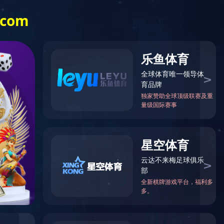
在线留言
网站地图
关于实华
诚聘英才
全国服务热线
0551-63617088
实华动态
关于实华
联系实华
0KW电炉