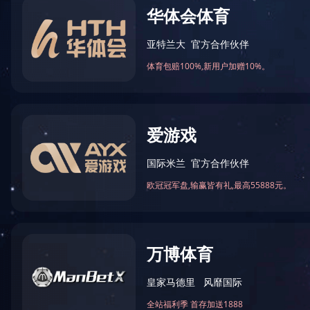
发布时间：
2023-0
实华业绩
3月18日，米兰
联系米兰体育-米兰(中
新年新篇章。
国)
全国咨询热线:
刘杰超总经理代表
400-8093-116
的胡中跃同志作为
传真：
0551-63617098
邮箱：
jwm@ovdnkto.com
邮箱：
liu@ovdnkto.com
返回列表
邮编：230601
地址：安徽合肥经济技术开发区
相关案例
玉屏路219号