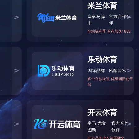
大会。全体实华员工齐聚一堂，回顾过去一年的工作，一起开启
。会上对2022年先进集体及个人作出了表彰。来自成型车间
圆满的句号。
2018-03-02
/h制氢装置